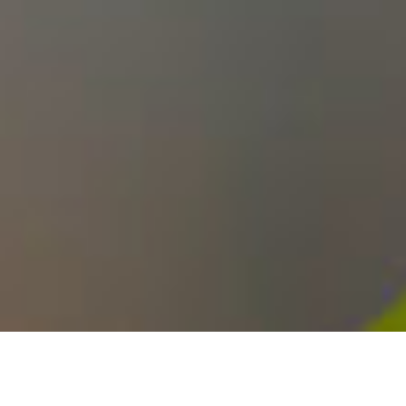
Η
ελίν
παραμένει πιστή στη δέσμευσή της για πλήρη